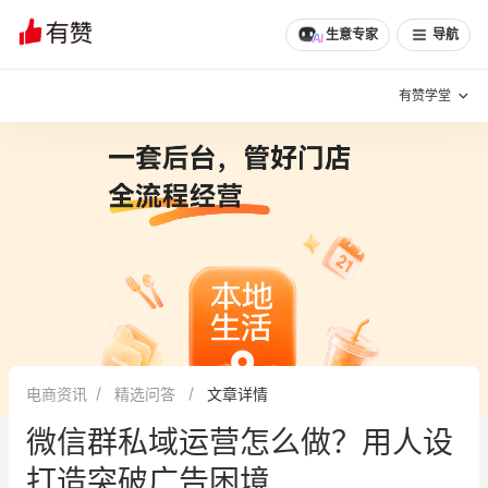
生意专家
导航
有赞学堂
有赞说增长
私域日历
增长方法
有赞说案例拆解
有赞专家说
有赞成功案例
新零售最佳实践
面对面聊增长
电商资讯
精选问答
文章详情
有赞春季发布会
实干家直播间
微信群私域运营怎么做？用人设
新零售大会
新零售茶会
打造突破广告困境