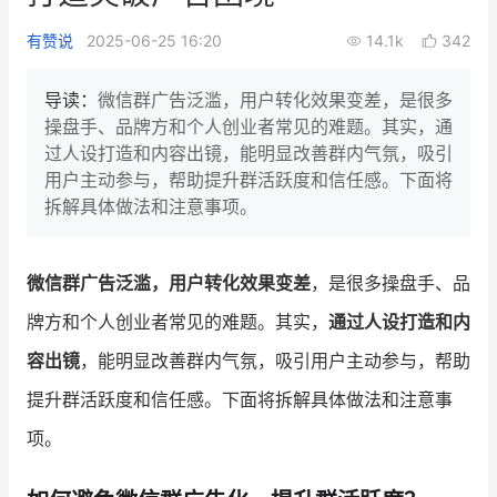
新零售私享会
门店经营增长公开课
有赞说
2025-06-25 16:20
14.1k
342
AllValue
战略合作
导读：
微信群广告泛滥，用户转化效果变差，是很多
操盘手、品牌方和个人创业者常见的难题。其实，通
增长产品指南
过人设打造和内容出镜，能明显改善群内气氛，吸引
用户主动参与，帮助提升群活跃度和信任感。下面将
智库
产品场景库
拆解具体做法和注意事项。
产品更新动态
帮助中心
微信群广告泛滥，用户转化效果变差
，是很多操盘手、品
行业洞察
牌方和个人创业者常见的难题。其实，
通过人设打造和内
品牌消费观
行业报告
容出镜
，能明显改善群内气氛，吸引用户主动参与，帮助
新零售资讯
提升群活跃度和信任感。下面将拆解具体做法和注意事
项。
培训课程
私域课程
新零售内参