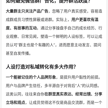
如何避免微信群广告化，提升群活跃度？
大量群主只关注产品广告
，忽略了用户真实感受，容易造
增长俱乐部
成群成员习惯性屏蔽或退群。实际上，
用户更喜欢有温
增长俱乐部
有赞商盟
度、有故事的互动
。通过分享操盘手自己的成长经历、行
商家社区
社群交流
业观察、日常见闻，塑造一个鲜明的人设标签，可以让成
员认可“群主也是个有趣的人”，进而愿意主动发言、提问
合作共进
甚至自发传播。
入驻有赞
认证代理商
认证服务商
设计服务商
人设打造对私域转化有多大作用？
有赞云
数据通服务
一个能被记住的个人品牌形象
，是提升用户黏性的前提。
用户与品牌产生信任，多半源自于对背后“人”的认同感。
这类认同，往往来自你
在群里真实表达、经常出镜、分享
立场和观点
，让成员觉得这不仅是商品交流群，而是一个