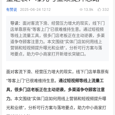
新零售私享会
门店经营增长公开课
有赞说
2025-06-24 12:12
13.9k
332
AllValue
战略合作
导读：
面对客流下滑、经营压力增大的现实，线下门
店单靠原有“等客上门”已很难维持生意。通过短视频
增长产品指南
等线上流量工具，很多门店老板正在主动逆袭，多渠
道争夺顾客注意力。本文围绕“实体门店如何用线上
智库
产品场景库
营销和短视频提升曝光和业绩”，分析可行方案与落
产品更新动态
帮助中心
地要点，助力中小商家打开新增长突破口。
行业洞察
面对客流下滑、经营压力增大的现实，线下门店单靠原有
品牌消费观
行业报告
“等客上门”已很难维持生意。
通过短视频等线上流量工
新零售资讯
具，很多门店老板正在主动逆袭，多渠道争夺顾客注意
力
。本文围绕“实体门店如何用线上营销和短视频提升曝
培训课程
光和业绩”，分析可行方案与落地要点，助力中小商家打
私域课程
新零售内参