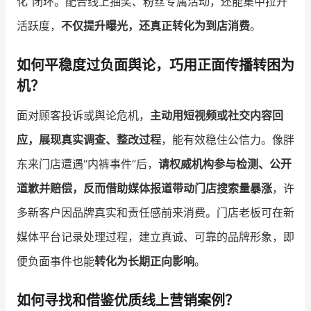
化”闭环。配合线上抽奖、粉丝专属活动，还能集中拉升
活跃度，
不仅提升曝光，还真正转化为到店消费
。
如何平稳度过负面舆论，巧用正面传播转困为
机？
面对顾客投诉或舆论危机，
主动用短视频或社交内容回
应，展现真实调查、整改过程
，能有效稳住公信力。像胖
东来门店遭遇“内裤事件”后，
请权威机构参与检测、公开
道歉并赔偿，反而借助媒体报道带动门店搜索量暴涨
，许
多新客户因品牌真实和责任感前来消费。门店老板可在新
媒体平台记录处理过程，建立真诚、可靠的品牌形象，即
便负面事件也能
转化为长期正向影响
。
如何寻找和借鉴优质线上营销案例？