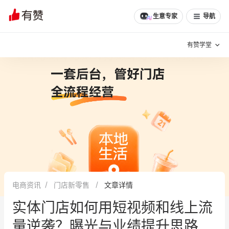
文章
问诊
群聊
学堂
推荐
分享
生意专家
导航
有赞学堂
有赞说增长
私域日历
增长方法
有赞说案例拆解
有赞专家说
有赞成功案例
新零售最佳实践
面对面聊增长
电商资讯
门店新零售
文章详情
有赞春季发布会
实干家直播间
实体门店如何用短视频和线上流
新零售大会
新零售茶会
量逆袭？曝光与业绩提升思路