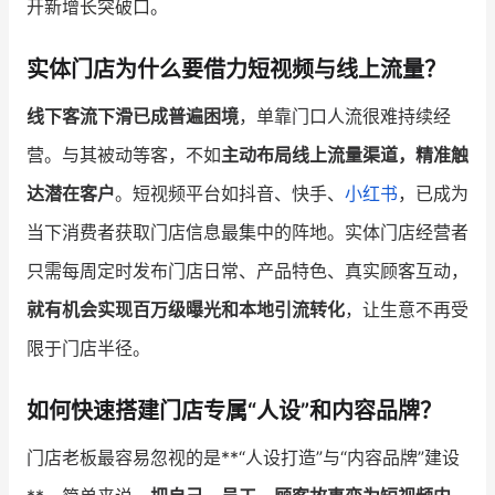
开新增长突破口。
增长俱乐部
实体门店为什么要借力短视频与线上流量？
增长俱乐部
有赞商盟
线下客流下滑已成普遍困境
，单靠门口人流很难持续经
商家社区
社群交流
营。与其被动等客，不如
主动布局线上流量渠道，精准触
达潜在客户
。短视频平台如抖音、快手、
小红书
，已成为
合作共进
当下消费者获取门店信息最集中的阵地。实体门店经营者
入驻有赞
认证代理商
只需每周定时发布门店日常、产品特色、真实顾客互动，
认证服务商
设计服务商
就有机会实现百万级曝光和本地引流转化
，让生意不再受
限于门店半径。
有赞云
数据通服务
如何快速搭建门店专属“人设”和内容品牌？
门店老板最容易忽视的是**“人设打造”与“内容品牌”建设