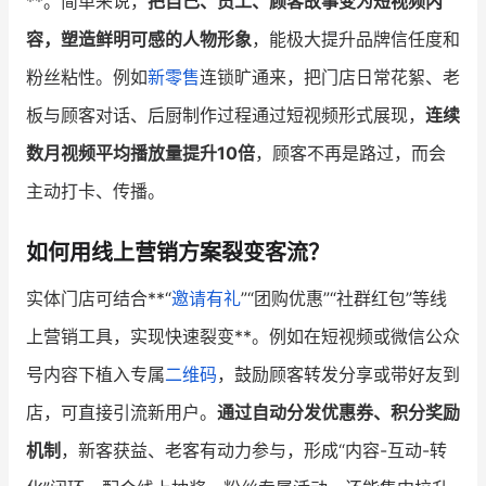
**。简单来说，
把自己、员工、顾客故事变为短视频内
容，塑造鲜明可感的人物形象
，能极大提升品牌信任度和
粉丝粘性。例如
新零售
连锁旷通来，把门店日常花絮、老
板与顾客对话、后厨制作过程通过短视频形式展现，
连续
数月视频平均播放量提升10倍
，顾客不再是路过，而会
主动打卡、传播。
如何用线上营销方案裂变客流？
实体门店可结合**“
邀请有礼
”“团购优惠”“社群红包”等线
上营销工具，实现快速裂变**。例如在短视频或微信公众
号内容下植入专属
二维码
，鼓励顾客转发分享或带好友到
店，可直接引流新用户。
通过自动分发优惠券、积分奖励
机制
，新客获益、老客有动力参与，形成“内容-互动-转