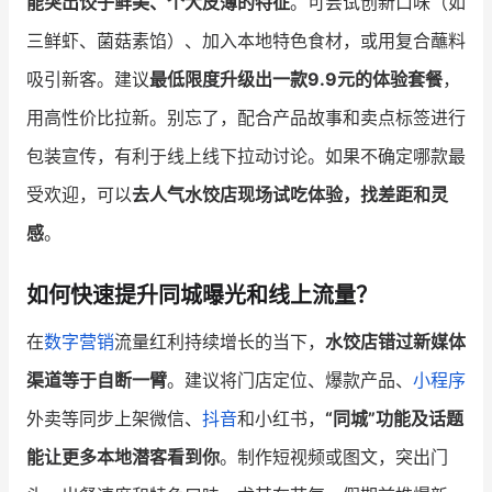
能突出饺子鲜美、个大皮薄的特征
。可尝试创新口味（如
三鲜虾、菌菇素馅）、加入本地特色食材，或用复合蘸料
吸引新客。建议
最低限度升级出一款9.9元的体验套餐
，
用高性价比拉新。别忘了，配合产品故事和卖点标签进行
包装宣传，有利于线上线下拉动讨论。如果不确定哪款最
受欢迎，可以
去人气水饺店现场试吃体验，找差距和灵
感
。
如何快速提升同城曝光和线上流量？
在
数字营销
流量红利持续增长的当下，
水饺店错过新媒体
渠道等于自断一臂
。建议将门店定位、爆款产品、
小程序
外卖等同步上架微信、
抖音
和小红书，
“同城”功能及话题
能让更多本地潜客看到你
。制作短视频或图文，突出门