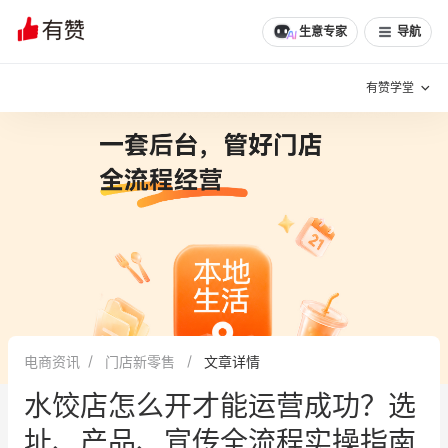
文章
问诊
群聊
学堂
推荐
分享
生意专家
导航
有赞学堂
有赞说增长
私域日历
增长方法
有赞说案例拆解
有赞专家说
有赞成功案例
新零售最佳实践
面对面聊增长
电商资讯
门店新零售
文章详情
有赞春季发布会
实干家直播间
水饺店怎么开才能运营成功？选
新零售大会
新零售茶会
址、产品、宣传全流程实操指南