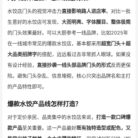
水饺店门头的视觉冲击力
直接影响路人进店率
。对比一批
生意好的水饺店可发现，
大而明亮、字体醒目、整体极简
的门头效果最好。可以大胆参考一线品牌，比如2025年
在一线城市常见的爆款水饺店，基本都采用
超宽门头＋超
大品类招牌字
的搭配，远远看过去非常抓人眼球。如果没
有设计经验，
直接抄袭一线头部品牌门头的形式
反而更保
险。避免门头杂乱、信息堆砌，核心只突出品牌名和主打
的产品特性即可。
爆款水饺产品线怎样打造？
对于定价亲民、品类集中的水饺店来说，
打造一款口碑爆
款产品
至关重要。这一产品最好
既有独特造型或配色，又