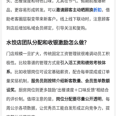
头、出餐速度和特色口味，尤其在节气、假期前推爆新
品，更容易形成转发。可以
邀请顾客主动晒照换
折扣
，借
助老客圈层裂变带来新客户。线上线下联动时，注意顾客
到店后增加私域会员绑定，引导关注和复购。
水饺店团队分配和收银激励怎么做？
门店规模一旦扩大，传统固定工资管理就很难调动员工积
极性。比较靠谱的管理方式是
引入活工资和绩效考核体
系
。比如收银岗位可设定基础薪资，配合每单提成或订单
量奖惩机制，
服务员则按转介绍新客数量、会员签单数额
设奖
。厨房岗位则更多鼓励“出餐速度＋口味反馈”相结合
的评价制。值得注意的是，
岗位分配要尽量公开透明
，每
周公示各项数据，让优秀员工能自发形成正向竞争力，提