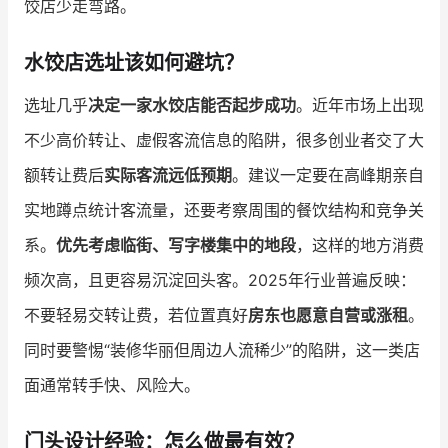
饺店少走弯路。
增长俱乐部
水饺店选址该如何避坑？
增长俱乐部
有赞商盟
选址几乎
决定一家水饺店能否起步成功
。近年市场上出现
商家社区
社群交流
不少高价转让、虚假客流信息的陷阱，很多创业者交了大
额转让费后
实际客流远低预期
。建议一定要在高峰期亲自
合作共进
实地蹲点统计客流量，还要考察周围的餐饮结构和竞争关
入驻有赞
认证代理商
系。
优先考虑临街、写字楼集中的地段
，这样的地方消费
认证服务商
设计服务商
频次高，且更容易沉淀回头客。2025年行业普遍反映：
不要轻易交转让费，若位置真好
房东也愿意自营或涨租
。
有赞云
数据通服务
同时要警惕“装修华丽但周边人流稀少”的陷阱，这一类店
面通常转手快、风险大。
门头设计经验：怎么做最有效？