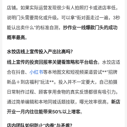
店铺。如果实际运营发现很少有人拍照打卡或进店率低，
说明门头需要简化或升级。可以拿“街对面走过一遍，3秒
能认出卖什么”的标准自测，
抄作业一线爆款门头的成功
概率最高
。
水饺店线上宣传投入产出比高吗？
线上宣传的投资回报率关键看策略和平台组合
。水饺店适
合在抖音、
小红书
等本地图文和短视频渠道尝试**“招牌
新品＋到店福利”玩法**。投入并不一定要大，自己拍摄
日常制作过程、顾客享用食物的真实反馈都很有吸引力。
通过简单编辑和本地同城话题挂联，曝光效率很高，
新店
开业一月内往往能带来50%以上增客
。
店内团队如何防止“内卷”与矛盾？