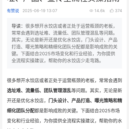
新零售私享会
门店经营增长公开课
有赞说
2025-06-19 13:07
14.6k
374
AllValue
战略合作
导读：
很多想开水饺店或者正处于运营瓶颈的老板，
常常会遇到选址难、流量低、团队管理混乱等问题。
增长产品指南
其实，无论是新开还是优化水饺店，门头设计、产品
打造、曝光策略和精细化团队分配都是影响成败的关
智库
产品场景库
键。下面结合2025市场变化和行业经验，为你提供
产品更新动态
帮助中心
全流程实操建议，帮助你的水饺店少走弯路。
行业洞察
很多想开水饺店或者正处于运营瓶颈的老板，常常会遇到
品牌消费观
行业报告
选址难、流量低、团队管理混乱
等问题。其实，无论是新
新零售资讯
开还是优化水饺店，
门头设计、产品打造、曝光策略和精
细化团队分配
都是影响成败的关键。下面结合2025市场
培训课程
变化和行业经验，为你提供全流程实操建议，帮助你的水
私域课程
新零售内参