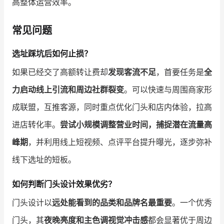
高整体运营效率。
常见问题
选址踩坑后如何止损？
如果已经交了高额转让费却
发现客流不足
，首要任务是
全
力启动线上引流和周边社群裂变
。可以快速与周围商家形
成联盟，互推客源，同时重点优化门头和店内体验，拉高
进店转化率。
尝试小规模调整营业时间，捕捉潜在流量高
峰期
，并利用线上短视频、点评平台提升曝光，逐步弥补
线下选址的短板。
如何判断门头设计效果优劣？
门头设计以
远处能看到的品类和品牌名最重要
。一个优秀
门头，其
夜晚亮度和主色调视觉冲击感
都会显著优于周边