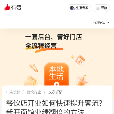
生意专家
导航
有赞学堂
有赞说增长
私域日历
增长方法
有赞说案例拆解
有赞专家说
有赞成功案例
新零售最佳实践
面对面聊增长
电商资讯
餐饮行业
文章详情
有赞春季发布会
实干家直播间
餐饮店开业如何快速提升客流？
新零售大会
新零售茶会
新开面馆业绩翻倍的方法