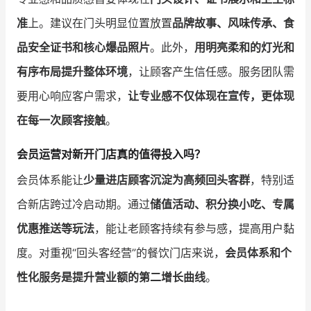
准
上。建议在门头明显位置放置
品牌故事、风味传承、食
品安全证书和核心爆品照片
。此外，
用明亮柔和的灯光和
有序布局提升整体环境
，让顾客产生信任感。服务团队需
要用心响应客户需求，
让专业感不仅体现在宣传，更体现
在每一次顾客接触
。
会员运营对新开门店真的值得投入吗？
会员体系能让
少量进店顾客沉淀为高频回头客群
，特别适
合新店跨过冷启动期。通过
储值活动、积分换小吃、专属
优惠推送等玩法
，能让老顾客持续有参与感，提高用户黏
度。对重视“回头客经营”的餐饮门店来说，
会员体系和个
性化服务是提升营业额的第二增长曲线
。