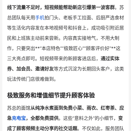
线下流量不足时，短视频能帮助新店引爆第一波客群
。苏
总团队每天用
手机
拍门头、老板手工拉面、后厨严选食材
等生活化内容发在本地视频号和抖音上，成功吸引附近居
民和上班族主动前来尝新。内容真实接地气，不用大制
作，只要突出**“本店特色”“极致匠心”“顾客评价好”**这
三大亮点即可。短视频带来的新顾客进店后，
通过实体
券、加会员、邀请好友
等方式沉淀为长期回头客户，这类
玩法传统门店很难做到。
极致服务和增值细节提升顾客体验
苏总的面馆
从纯净水煮面到免费小菜、雨衣、红枣茶、应
急
充电宝
，全都免费提供
。这些“意料之外”的小细节，
变
成了顾客频频主动分享的社交话题
。不仅如此，服务团队