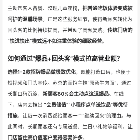
主动帮客人备餐、整理儿童座椅，
把普通吃饭体验变成被
呵护的温馨场景
。正是这些服务细节，使得新顾客转化为
回头客的比例持续提高，并带动了高频复购。
传统门店的
“快进快出”模式远不如注重体验的细致经营
。
如何通过“爆品+回头客”模式拉高营业额？
选择1-2款招牌爆品做极致优化
，既能打造口碑，也便于
短视频和门头宣传。苏总的面馆主推“原汤牛肉面”，通过
长期口碑沉淀，
新顾客80%会主动点这道爆品
。在线
下，店内会推出
“会员储值”“小程序点单送饮品”等优待
措施
，让每一次消费都给顾客一个“继续回来”的理由。与
此同时，长期顾客还有专属送餐、生日小礼物等福利，
让
门店留住高价值客户变得容易许多
。