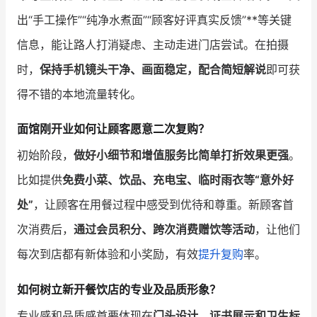
出“手工操作”“纯净水煮面”“顾客好评真实反馈”**等关键
信息，能让路人打消疑虑、主动走进门店尝试。在拍摄
时，
保持手机镜头干净、画面稳定，配合简短解说
即可获
得不错的本地流量转化。
面馆刚开业如何让顾客愿意二次复购？
初始阶段，
做好小细节和增值服务比简单打折效果更强
。
比如提供
免费小菜、饮品、充电宝、临时雨衣等“意外好
处”
，让顾客在用餐过程中感受到优待和尊重。新顾客首
次消费后，
通过会员积分、跨次消费赠饮等活动
，让他们
每次到店都有新体验和小奖励，有效
提升复购
率。
如何树立新开餐饮店的专业及品质形象？
专业感和品质感首要体现在
门头设计、证书展示和卫生标