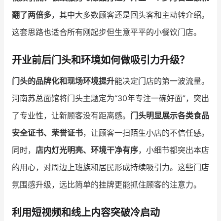
翻了两倍多
，其中大多数顾客还是回头客和主动转介绍。
增长俱乐部
这套思路也适合所有刚起步但生意平平的小餐饮门店。
增长俱乐部
有赞商盟
开业前后门头和环境如何做吸引力升级？
商家社区
社群交流
门头的品牌化和现场环境提升
能决定门店的第一波流量。
合作共进
河南苏总面馆将门头主题定为“30年专注一碗好面”，突出
入驻有赞
认证代理商
了专业性，让新顾客没有距离感。
门头明显展示各类食品
安全证书、荣誉证书
，让顾客一扫陌生小店的不信任感。
认证服务商
设计服务商
同时，
店内灯光明亮、环境干净有序
，小细节都突出本店
有赞云
数据通服务
的用心，对周边上班族和居民形成持续吸引力。这些门店
氛围感升级，远比简单的挂牌更能抓住顾客的注意力。
利用短视频和线上内容突破冷启动