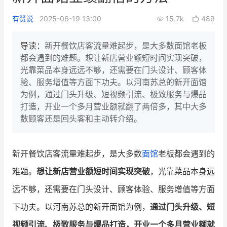
新零售私享会
门店经营增长公开课
有赞说
2025-06-19 13:00
15.7k
489
AllValue
战略合作
导读：
新开餐饮店客流量难起步，是大多数面馆老板
都会遇到的难题。想让新店营业额短时间实现突破，
增长产品指南
光靠菜品本身远远不够，还需要在门头设计、顾客体
验、服务增值等方面下功夫。以河南苏总的新开面馆
智库
产品场景库
为例，通过门头升级、短视频引流、极致服务与爆品
产品更新动态
帮助中心
打造，开业一个多月营业额就翻了两倍多，其中大多
数顾客还是回头客和主动转介绍。
行业洞察
品牌消费观
行业报告
新开餐饮店客流量难起步，是大多数
面馆
老板都会遇到的
难题。
想让新店营业额短时间实现突破
，光靠菜品本身远
新零售资讯
远不够，还需要在门头设计、顾客体验、服务增值等方面
培训课程
下功夫。以河南苏总的新开面馆为例，
通过门头升级、短
私域课程
新零售内参
视频引流、极致服务与爆品打造，开业一个多月营业额就