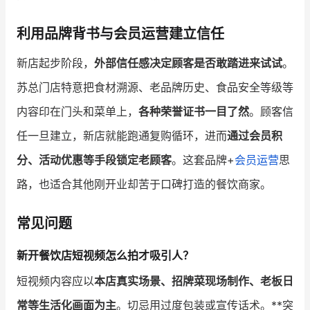
利用品牌背书与会员运营建立信任
新店起步阶段，
外部信任感决定顾客是否敢踏进来试试
。
苏总门店特意把食材溯源、老品牌历史、食品安全等级等
内容印在门头和菜单上，
各种荣誉证书一目了然
。顾客信
任一旦建立，新店就能跑通复购循环，进而
通过会员积
分、活动优惠等手段锁定老顾客
。这套品牌+
会员运营
思
路，也适合其他刚开业却苦于口碑打造的餐饮商家。
常见问题
新开餐饮店短视频怎么拍才吸引人？
短视频内容应以
本店真实场景、招牌菜现场制作、老板日
常等生活化画面为主
。切忌用过度包装或宣传话术。**突