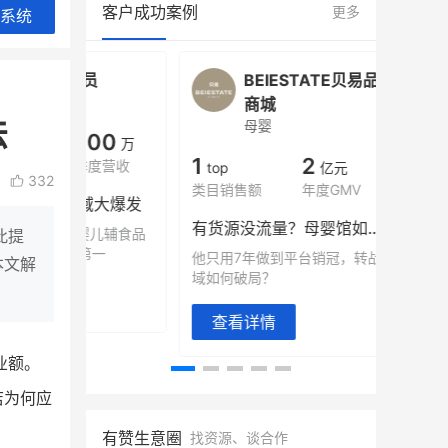
客户成功案例
更多
系统
会员
BEIESTATE贝易品牌
龙贝
女装
商城
法
母婴
900
200
万
万
1
2
季度营收
月销
top
亿元
332
类目销售额
年度GMV
域大爆发
发力私域月销
有货源没流量？母婴馆如何破局
婴儿辅食品
这家女装连锁
此提
第一
零售？
他只用7年做到平台销冠，转战私
本文解
域如何破局？
查看详情
查看详情
业额。
店为何应
有赞生意圈
找资源、谈合作