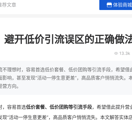
推荐文章
体验商城
白帝牛奶旗舰店
小鹿蓝蓝
小吃快餐
休闲零食
？避开低价引流误区的正确做
0
2
900
80%
7
万
万人
万
+
GMV
企业微信半年拉新
年销售额
复购率
一
13.3k
奶企靠企业微信销售额翻8倍
国民品牌副线的私
0万生
私域样本打法！新希望白帝乳业
三只松鼠旗下的网红
流不理想时，容易首选低价套餐、低价团购等引流手段，希望借
靠企业微信实现销售额翻 8 倍！
牌，22天便拿下类目
影响，甚至发现“活动一停生意更差”，高品质客户悄悄流失。
经营方向。
查看详情
查看详情
时，容易首选
低价套餐、低价团购等引流手段
，希望借此提升营
发现“活动一停生意更差”，高品质客户悄悄流失。本文解答实体