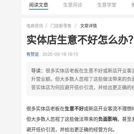
阅读文章
生意问诊
生意学堂
龙贝莱商城
谦益香畴旗舰店
电商资讯
门店新零售
文章详情
女装
粮油米面
实体店生意不好怎么办
200
200
30
200
万
%
万
月销
会员的客单价提升
私域粉丝
私域全年
有赞说
2025-06-18 18:15
发力私域月销200万
私域生态农业范本
这家女装连锁如何借有赞破局新
IT精英回乡种地，撬动200
导读：
很多实体店老板在生意不好或新店开业客
零售？
意！
私
升营业额。但大多数人忽视了这些做法带来的负面
答实体店为何应避开低价引流，并给出更正确的
查看详情
查看详情
很多实体店老板在
生意不好
或新店开业客流不理想
但大多数人忽视了这些做法带来的
负面影响
，甚至
避开低价引流，并给出更正确的经营方向。