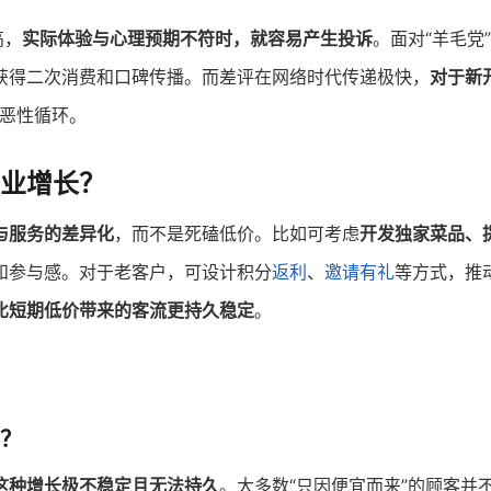
高，
实际体验与心理预期不符时，就容易产生投诉
。面对“羊毛党
获得二次消费和口碑传播。而差评在网络时代传递极快，
对于新
的恶性循环。
业增长
？
与服务的差异化
，而不是死磕低价。比如可考虑
开发独家菜品、
和参与感。对于老客户，可设计积分
返利
、
邀请有礼
等方式，推
比短期低价带来的客流更持久稳定
。
？
这种增长极不稳定且无法持久
。大多数“只因便宜而来”的顾客并