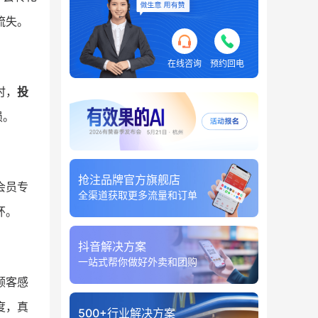
流失。
在线咨询
预约回电
时，
投
损。
抢注品牌官方旗舰店
会员专
全渠道获取更多流量和订单
环。
抖音解决方案
一站式帮你做好外卖和团购
顾客感
度，真
500+行业解决方案