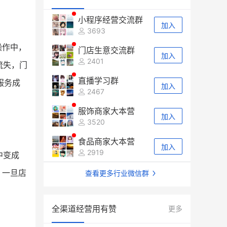
小程序经营交流群
加入
3693
操作中，
门店生意交流群
加入
2401
流失，门
直播学习群
服务成
加入
2467
服饰商家大本营
加入
3520
食品商家大本营
加入
2919
中变成
。一旦店
查看更多行业微信群
全渠道经营用有赞
更多