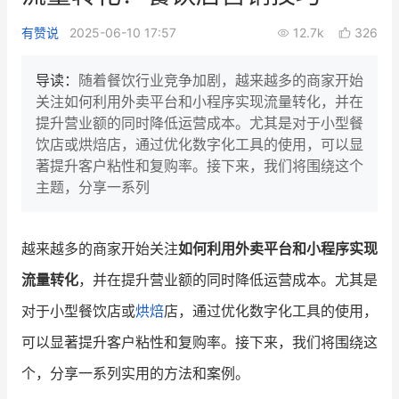
新零售私享会
门店经营增长公开课
有赞说
2025-06-10 17:57
12.7k
326
AllValue
战略合作
导读：
随着餐饮行业竞争加剧，越来越多的商家开始
关注如何利用外卖平台和小程序实现流量转化，并在
增长产品指南
提升营业额的同时降低运营成本。尤其是对于小型餐
饮店或烘焙店，通过优化数字化工具的使用，可以显
智库
产品场景库
著提升客户粘性和复购率。接下来，我们将围绕这个
产品更新动态
帮助中心
主题，分享一系列
行业洞察
越来越多的商家开始关注
如何利用外卖平台和小程序实现
品牌消费观
行业报告
流量转化
，并在提升营业额的同时降低运营成本。尤其是
新零售资讯
对于小型餐饮店或
烘焙
店，通过优化数字化工具的使用，
可以显著提升客户粘性和复购率。接下来，我们将围绕这
培训课程
个，分享一系列实用的方法和案例。
私域课程
新零售内参