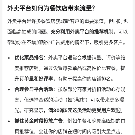
外卖平台如何为餐饮店带来流量？
增长俱乐部
外卖平台是许多餐饮店获取新客户的重要渠道，但同时也
增长俱乐部
有赞商盟
面临高抽成的问题。
充分利用外卖平台的推荐机制
，可以
商家社区
社群交流
帮助你在不增加额外广告费用的情况下，吸引更多客户。
合作共进
优化菜品排名
：外卖平台通常会根据销量、评价等维
度推荐店铺。通过设置爆款单品或高性价比套餐，
提
入驻有赞
认证代理商
升订单量和好评率
，有助于提高你的店铺排名。
认证服务商
设计服务商
合理参与平台活动
：虽然部分商家对折扣活动心存疑
有赞云
数据通服务
虑，但选择合适的活动（如“满减”）可以带来更多曝
光。研究显示，
满30减5元这类活动更受用户欢迎
。
抓住黄金时段投放广告
：例如午餐和晚餐高峰期的首
页推荐位，会让你的店铺在短时间内吸引大量点击。