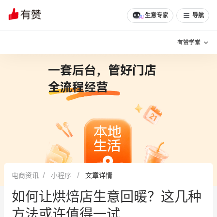
文章
问诊
群聊
学堂
推荐
分享
生意专家
导航
有赞学堂
有赞说增长
私域日历
增长方法
有赞说案例拆解
有赞专家说
有赞成功案例
新零售最佳实践
面对面聊增长
电商资讯
小程序
文章详情
有赞春季发布会
实干家直播间
如何让烘焙店生意回暖？这几种
新零售大会
新零售茶会
方法或许值得一试