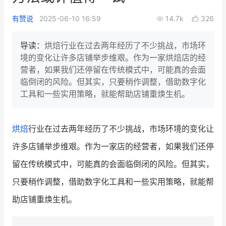
新零售私享会
门店经营增长公开课
有赞说
2025-06-10 16:59
14.7k
326
AllValue
战略合作
导读：
烘焙行业在过去两年经历了不少挑战，市场环
境的变化让许多店铺举步维艰。作为一家烘焙店的经
增长产品指南
营者，如果我们还停留在传统模式中，可能真的会面
临倒闭的风险。但其实，只要稍作调整，借助数字化
智库
产品场景库
工具和一些实用策略，就能帮助店铺重焕生机。
产品更新动态
帮助中心
烘焙
行业在过去两年经历了不少挑战，市场环境的变化让
行业洞察
许多店铺举步维艰。作为一家店的经营者，如果我们还停
品牌消费观
行业报告
留在传统模式中，可能真的会面临倒闭的风险。但其实，
新零售资讯
只要稍作调整，借助数字化工具和一些实用策略，就能帮
助店铺重焕生机。
培训课程
私域课程
新零售内参