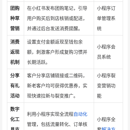
团购
在小红书发布团购笔记，引导
小程序订
种草
用户购买后到店核销或配送，
单管理系
营销
并通过后台发送消费提醒。
统
消费
设置支付金额返现至钱包余
小程序会
返现
额，刺激客户形成复购习惯并
员系统
机制
长期活跃。
分享
客户分享店铺链接或二维码，
小程序裂
有礼
新老客户均可获得优惠券，实
变营销功
活动
现快速拉新与裂变推广。
能
数字
利用小程序实现全流程
自动化
化工
小程序全
管理，包括流量转化、订单核
具支
套
解决方