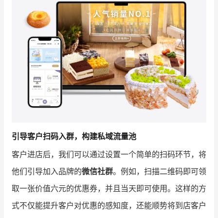
增长俱乐部
增长俱乐部
有赞商盟
商家社区
社群交流
合作共进
入驻有赞
认证代理商
认证服务商
设计服务商
引导客户扫码入群，构建私域流量池
客户进店后，我们可以通过设置一个简单的扫码环节，将
有赞云
数据通服务
他们引导加入品牌的
微信社群
。例如，扫描二维码即可领
取一张价值六元的优惠券，并且当天即可使用。这样的方
式不仅能提升客户对优惠的感知度，还能顺势将到店客户