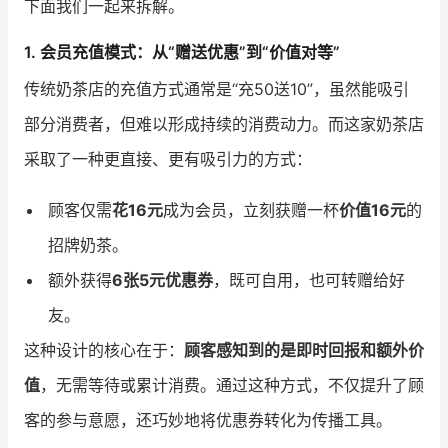
下面我们一起来拆解。
增长俱乐部
1. 会员充值模式：从“赠送优惠”到“价值对等”
传统奶茶店的充值方式通常是“充50送10”，虽然能吸引
增长俱乐部
有赞商盟
部分消费者，但难以形成持续的消费动力。而这家奶茶店
商家社区
社群交流
采取了一种更直接、更有吸引力的方式：
合作共进
顾客仅需
花16元
成为会员，立刻获赠一杯
价值16元
的
入驻有赞
认证代理商
招牌奶茶。
认证服务商
设计服务商
额外获得
6张5元优惠券
，既可自用，也可转赠给好
友。
有赞云
数据通服务
这种设计的核心在于：
顾客感知到的是即时回报和额外价
值
，无需等待或累计消费。通过这种方式，不仅提升了顾
客的参与意愿，还巧妙地将优惠券转化为传播工具。