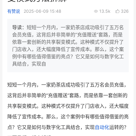
新零售私享会
门店经营增长公开课
有赞说
2025-06-09 15:48
13.5k
326
AllValue
战略合作
导读：
短短一个月内，一家奶茶店成功吸引了五万名
会员充值，这背后并非简单的“充值赠送”套路，而是
增长产品指南
依靠一套创新的共享裂变模式。这种模式不仅提升了
门店收入，还大幅度降低了宣传成本。那么，这个案
智库
产品场景库
例中有哪些值得借鉴的亮点？它又是如何与数字化工
产品更新动态
帮助中心
具结合，实现自
行业洞察
短短一个月内，一家奶茶店成功吸引了五万名会员充值，
品牌消费观
行业报告
这背后并非简单的“充值赠送”套路，而是依靠一套创新的
新零售资讯
共享裂变模式。这种模式不仅提升了门店收入，还大幅度
降低了宣传成本。那么，这个案例中有哪些值得借鉴的亮
培训课程
点？它又是如何与数字化工具结合，实现
自动化
运转的？
私域课程
新零售内参