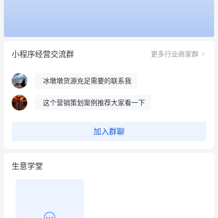
用有赞就能在微信、小红书同时经营了
餐饮也得靠私域和服务提高竞争力
小程序经营交流群
更多行业商家群
昨晚的直播课程太好啦❤️
冰墩墩货源充足需要的联系我
这个营销策划案例推荐大家看一下
用有赞就能在微信、小红书同时经营了
加入群聊
餐饮也得靠私域和服务提高竞争力
生意学堂
昨晚的直播课程太好啦❤️