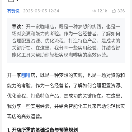
新零售私享会
门店经营增长公开课
有赞说
2025-06-05 12:34
12.1k
326
AllValue
战略合作
导读：
开一家咖啡店，既是一种梦想的实践，也是一
场对资源和能力的考验。作为一名经营者，了解如何
增长产品指南
合理配置资源、优化流程、打造特色产品，是成功的
关键所在。在这里，我分享一些实用经验，并结合智
智库
产品场景库
能化工具来帮助你轻松实现咖啡店的高效运营。
产品更新动态
帮助中心
开一家
咖啡
店，既是一种梦想的实践，也是一场对资源和
行业洞察
能力的考验。作为一名经营者，了解如何合理配置资源、
品牌消费观
行业报告
优化流程、打造特色产品，是成功的关键所在。在这里，
新零售资讯
我分享一些实用经验，并结合智能化工具来帮助你轻松实
现店的高效运营。
培训课程
1. 开店所需的基础设备与预算规划
私域课程
新零售内参