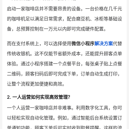
启动一家咖啡店并不需要昂贵的设备。一台价格在几千元
增长俱乐部
的咖啡机足以满足日常需求，配合磨豆机、冰柜等基础设
增长俱乐部
有赞商盟
备，总预算控制在一万元以内即可完成硬件配置。
商家社区
社群交流
而在支付系统上，可以选择使用
微信小程序
解决方案
代替
传统收银机。这不仅能节省额外成本，还能提升顾客点单
合作共进
体验。通过小程序搭建一个点餐平台，每张桌子贴上点餐
入驻有赞
认证代理商
二维码，顾客扫码后即可完成下单，订单自动生成打印，
认证服务商
设计服务商
让整个流程更加便捷和高效。
有赞云
数据通服务
2. 一人运营如何实现高效管理？
一个人运营一家咖啡店并非难事。利用数字化工具，你可
以轻松实现自动化管理。例如，通过智能后台系统设置订
单通知功能，顾客下单后可实时收到取餐提醒。这样的流