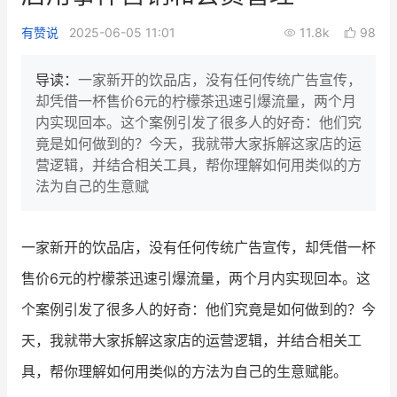
新零售私享会
门店经营增长公开课
有赞说
2025-06-05 11:01
11.8k
98
AllValue
战略合作
导读：
一家新开的饮品店，没有任何传统广告宣传，
却凭借一杯售价6元的柠檬茶迅速引爆流量，两个月
增长产品指南
内实现回本。这个案例引发了很多人的好奇：他们究
竟是如何做到的？今天，我就带大家拆解这家店的运
智库
产品场景库
营逻辑，并结合相关工具，帮你理解如何用类似的方
产品更新动态
帮助中心
法为自己的生意赋
行业洞察
一家新开的饮品店，没有任何传统广告宣传，却凭借一杯
品牌消费观
行业报告
售价6元的柠檬茶迅速引爆流量，两个月内实现回本。这
新零售资讯
个案例引发了很多人的好奇：他们究竟是如何做到的？今
天，我就带大家拆解这家店的运营逻辑，并结合相关工
培训课程
具，帮你理解如何用类似的方法为自己的生意赋能。
私域课程
新零售内参