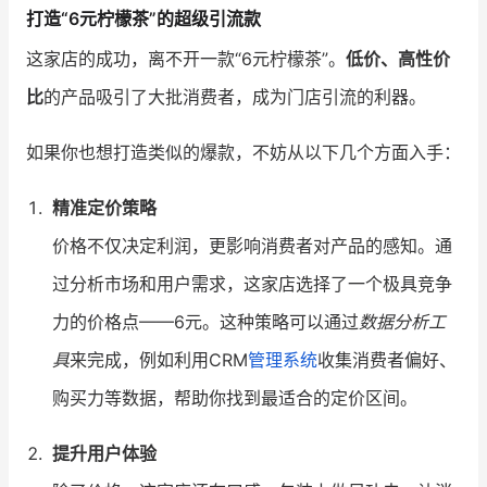
打造“6元柠檬茶”的超级引流款
增长俱乐部
这家店的成功，离不开一款“6元柠檬茶”。
低价、高性价
比
的产品吸引了大批消费者，成为门店引流的利器。
增长俱乐部
有赞商盟
商家社区
社群交流
如果你也想打造类似的爆款，不妨从以下几个方面入手：
合作共进
精准定价策略
价格不仅决定利润，更影响消费者对产品的感知。通
入驻有赞
认证代理商
过分析市场和用户需求，这家店选择了一个极具竞争
认证服务商
设计服务商
力的价格点——6元。这种策略可以通过
数据分析工
有赞云
数据通服务
具
来完成，例如利用CRM
管理系统
收集消费者偏好、
购买力等数据，帮助你找到最适合的定价区间。
提升用户体验