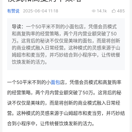
新零售私享会
门店经营增长公开课
有赞说
2025-06-04 11:18
14.1k
485
AllValue
战略合作
导读：
一个50平米不到的小面包店，凭借会员模式
和高复购率的经营策略，两个月内营业额突破了50
增长产品指南
万。这背后的秘诀不仅仅是美味的面包，而是将创新
的商业模式融入日常经营。这种模式的灵感来源于山
智库
产品场景库
姆超市和麦当劳，并巧妙结合到小程序中，让传统餐
产品更新动态
帮助中心
饮焕发新的活力。
行业洞察
一个50平米不到的小
面包
店，凭借会员模式和高复购率
品牌消费观
行业报告
的经营策略，两个月内营业额突破了50万。这背后的秘
新零售资讯
诀不仅仅是美味的，而是将创新的商业模式融入日常经
营。这种模式的灵感来源于山姆超市和麦当劳，并巧妙结
培训课程
合到小程序中，让传统餐饮焕发新的活力。
私域课程
新零售内参