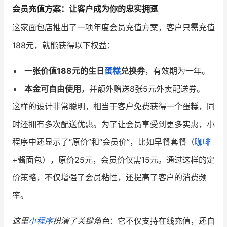
会员充值方案：让客户成为你的忠实拥趸
增长俱乐部
这家面包店推出了一项年度会员充值方案，客户只需充值
188元，就能获得以下权益：
增长俱乐部
有赞商盟
商家社区
社群交流
一张价值188元的生日
蛋糕
兑换券
，有效期为一年。
本金可自由使用
，并额外赠送8张5元外卖配送券。
合作共进
这样的设计非常聪明，相当于客户免费获得一个蛋糕，同
入驻有赞
认证代理商
时还拥有多次配送优惠。为了让会员享受到更多实惠，小
认证服务商
设计服务商
程序中还显示了“原价”和“会员价”，比如早餐套餐（
咖啡
+酱面包），原价25元，会员价仅需15元。通过这样的定
有赞云
数据通服务
价策略，不仅增强了会员粘性，还提高了客户的消费频
率。
这里
小程序
扮演了关键角色
：它不仅支持在线充值，还自