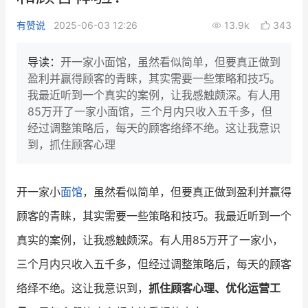
新零售私享会
门店经营增长公开课
有赞说
2025-06-03 12:26
13.9k
343
AllValue
战略合作
导读：
开一家小面馆，虽然看似简单，但要真正做到
盈利并赢得顾客的青睐，其实需要一些策略和技巧。
增长产品指南
我最近听到一个真实的案例，让我感触颇深。有人用
85万开了一家小面馆，三个月内只收入五千多，但
智库
产品场景库
经过调整策略后，每天的顾客络绎不绝。这让我意识
产品更新动态
帮助中心
到，抓住顾客心理
行业洞察
开一家小
面馆
，虽然看似简单，但要真正做到盈利并赢得
品牌消费观
行业报告
顾客的青睐，其实需要一些策略和技巧。我最近听到一个
新零售资讯
真实的案例，让我感触颇深。有人用85万开了一家小，
三个月内只收入五千多，但经过调整策略后，每天的顾客
培训课程
络绎不绝。这让我意识到，
抓住顾客心理、优化运营工
私域课程
新零售内参