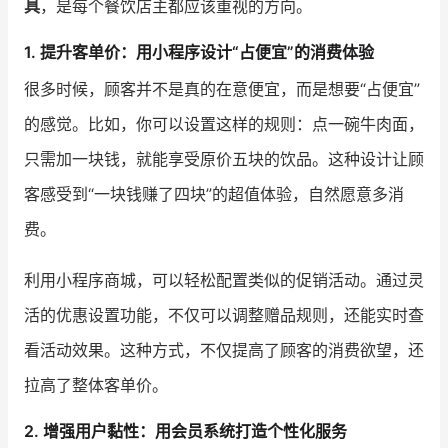
具
，是每个餐饮店主都应该重视的方向。
增长俱乐部
1. 提升客单价：用小程序设计“占便宜”的消费体验
很多时候，顾客并不是真的在意便宜，而是想要“占便宜”
增长俱乐部
有赞商盟
的感觉。比如，你可以设置这样的规则：点一碗牛肉面，
商家社区
社群交流
只需加一块钱，就能享受原价五块的饮品。这种设计让顾
合作共进
客感受到“一块钱赚了四块”的超值体验，自然愿意多消
费。
入驻有赞
认证代理商
认证服务商
设计服务商
利用小程序商城，可以轻松配置类似的促销活动。通过灵
活的优惠设置功能，不仅可以调整赠品规则，还能实时查
有赞云
数据通服务
看活动效果。这种方式，不仅提高了顾客的消费欲望，还
拉高了整体客单价。
2. 增强用户黏性：用会员系统打造个性化服务