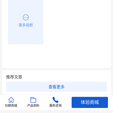
昨晚的直播课程太好啦❤️
更多视频
推荐文章
查看更多
店铺护航
有赞安心入驻 服务中断赔偿102.4倍
体验商城
社群商城
产品资料
服务咨询