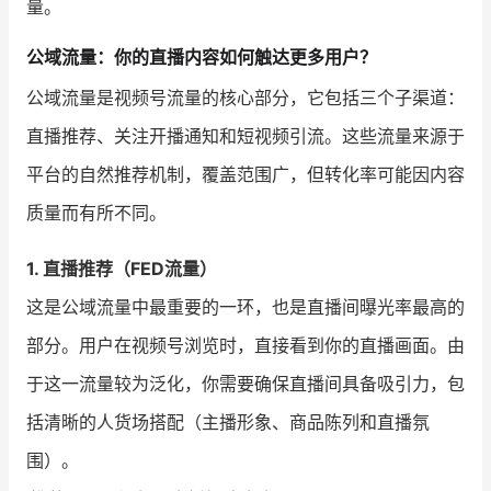
量。
增长俱乐部
公域流量：你的直播内容如何触达更多用户？
公域流量是视频号流量的核心部分，它包括三个子渠道：
增长俱乐部
有赞商盟
直播推荐、关注开播通知和短视频引流。这些流量来源于
商家社区
社群交流
平台的自然推荐机制，覆盖范围广，但转化率可能因内容
合作共进
质量而有所不同。
入驻有赞
认证代理商
1. 直播推荐（FED流量）
认证服务商
设计服务商
这是公域流量中最重要的一环，也是直播间曝光率最高的
部分。用户在视频号浏览时，直接看到你的直播画面。由
有赞云
数据通服务
于这一流量较为泛化，你需要确保直播间具备吸引力，包
括清晰的人货场搭配（主播形象、商品陈列和直播氛
围）。