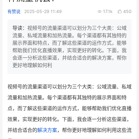
新零售私享会
门店经营增长公开课
有赞说
2025-05-29 11:49
17.1k
450
AllValue
战略合作
导读：
视频号的流量渠道可以划分为三个大类：公域
流量、私域流量和加热流量。每个渠道都有其独特的
增长产品指南
展示界面和特点，而了解这些渠道的运作方式，能够
帮助我们优化直播效果，实现更好的转化。下面，我
智库
产品场景库
会逐一分析这些渠道，并结合适合的解决方案，帮你
产品更新动态
帮助中心
更好地理解如何利
行业洞察
视频号的流量渠道可以划分为三个大类：公域流量、私域
品牌消费观
行业报告
流量和加热流量。每个渠道都有其独特的展示界面和特
新零售资讯
点，而了解这些渠道的运作方式，能够帮助我们优化直播
效果，实现更好的转化。下面，我会逐一分析这些渠道，
培训课程
并结合适合的
解决方案
，帮你更好地理解如何利用这些流
私域课程
新零售内参