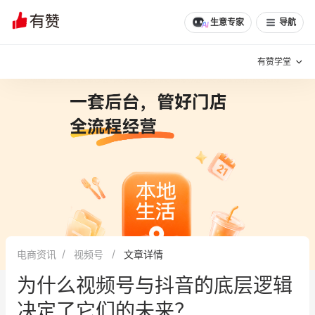
生意专家
导航
有赞学堂
有赞说增长
私域日历
增长方法
有赞说案例拆解
有赞专家说
有赞成功案例
新零售最佳实践
面对面聊增长
电商资讯
视频号
文章详情
有赞春季发布会
实干家直播间
为什么视频号与抖音的底层逻辑
新零售大会
新零售茶会
决定了它们的未来？