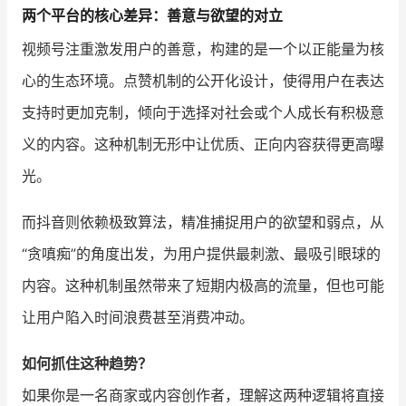
两个平台的核心差异：善意与欲望的对立
增长俱乐部
视频号注重激发用户的善意，构建的是一个以正能量为核
心的生态环境。点赞机制的公开化设计，使得用户在表达
增长俱乐部
有赞商盟
支持时更加克制，倾向于选择对社会或个人成长有积极意
商家社区
社群交流
义的内容。这种机制无形中让优质、正向内容获得更高曝
合作共进
光。
入驻有赞
认证代理商
而抖音则依赖极致算法，精准捕捉用户的欲望和弱点，从
认证服务商
设计服务商
“贪嗔痴”的角度出发，为用户提供最刺激、最吸引眼球的
内容。这种机制虽然带来了短期内极高的流量，但也可能
有赞云
数据通服务
让用户陷入时间浪费甚至消费冲动。
如何抓住这种趋势？
如果你是一名商家或内容创作者，理解这两种逻辑将直接