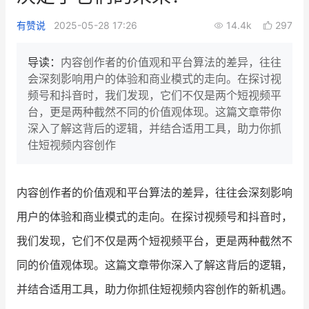
新零售私享会
门店经营增长公开课
有赞说
2025-05-28 17:26
14.4k
297
AllValue
战略合作
导读：
内容创作者的价值观和平台算法的差异，往往
会深刻影响用户的体验和商业模式的走向。在探讨视
增长产品指南
频号和抖音时，我们发现，它们不仅是两个短视频平
台，更是两种截然不同的价值观体现。这篇文章带你
智库
产品场景库
深入了解这背后的逻辑，并结合适用工具，助力你抓
产品更新动态
帮助中心
住短视频内容创作
行业洞察
内容创作者的价值观和平台算法的差异，往往会深刻影响
品牌消费观
行业报告
用户的体验和商业模式的走向。在探讨视频号和抖音时，
新零售资讯
我们发现，它们不仅是两个短视频平台，更是两种截然不
同的价值观体现。这篇文章带你深入了解这背后的逻辑，
培训课程
并结合适用工具，助力你抓住短视频内容创作的新机遇。
私域课程
新零售内参