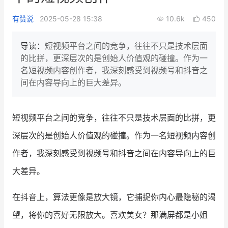
新零售私享会
门店经营增长公开课
有赞说
2025-05-28 15:38
10.6k
450
AllValue
战略合作
导读：
短视频平台之间的竞争，往往不只是技术层面
的比拼，更深层次的是创始人价值观的碰撞。作为一
增长产品指南
名短视频内容创作者，我深刻感受到视频号和抖音之
间在内容导向上的巨大差异。
智库
产品场景库
产品更新动态
帮助中心
短视频平台之间的竞争，往往不只是技术层面的比拼，更
行业洞察
深层次的是创始人价值观的碰撞。作为一名短视频内容创
作者，我深刻感受到视频号和抖音之间在内容导向上的巨
品牌消费观
行业报告
大差异。
新零售资讯
在抖音上，算法更像是放大镜，它捕捉你内心最隐秘的渴
培训课程
望，将你的喜好无限放大。喜欢美女？那满屏都是小姐
私域课程
新零售内参