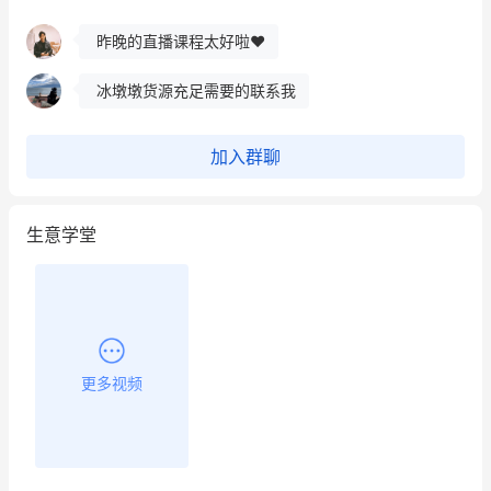
昨晚的直播课程太好啦❤️
冰墩墩货源充足需要的联系我
这个营销策划案例推荐大家看一下
加入群聊
用有赞就能在微信、小红书同时经营了
生意学堂
餐饮也得靠私域和服务提高竞争力
昨晚的直播课程太好啦❤️
更多视频