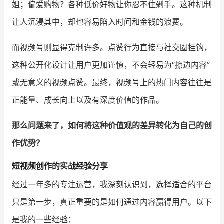
姐；偏爱购物？各种低价好物让你忍不住剁手。这种机制
让人沉浸其中，却也容易陷入时间和金钱的浪费。
增长俱乐部
增长俱乐部
有赞商盟
而视频号则显得克制许多。点赞行为直接与社交圈挂钩，
这种公开化设计让用户更加谨慎，不会轻易为“擦边内容”
商家社区
社群交流
或无意义的视频点赞。最终，视频号上的热门内容往往是
合作共进
正能量、成长向上以及有深度价值的作品。
入驻有赞
认证代理商
那么问题来了，如何将这种价值观的差异转化为自己的创
认证服务商
设计服务商
作优势？
有赞云
数据通服务
短视频创作的实战经验分享
经过一年多的专注运营，我深刻认识到，选择适合的平台
只是第一步，真正重要的是如何通过内容赢得用户。以下
是我的一些经验：