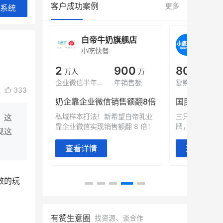
客户成功案例
更多
系统
旗舰店
白帝牛奶旗舰店
小鹿
小吃快餐
休闲零
000
2
900
80%
万
万人
万
+
域全年GMV
企业微信半年拉新
年销售额
复购率
333
奶企靠企业微信销售额翻8倍
国民品牌副
2000万生
私域样本打法！新希望白帝乳业
三只松鼠旗下
。这
靠企业微信实现销售额翻 8 倍！
牌，22天便拿
现这
查看详情
查看详情
效的玩
有赞生意圈
找资源、谈合作