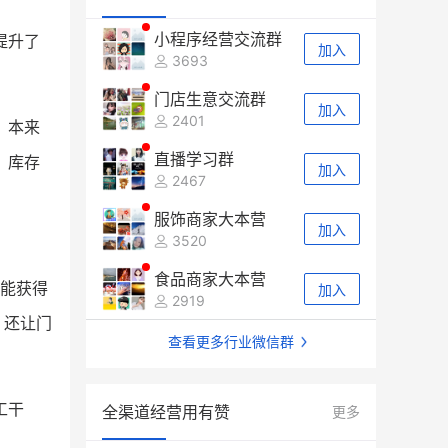
小程序经营交流群
提升了
加入
3693
门店生意交流群
加入
2401
，本来
直播学习群
、库存
加入
2467
服饰商家大本营
加入
3520
食品商家大本营
就能获得
加入
2919
，还让门
查看更多行业微信群
工干
全渠道经营用有赞
更多