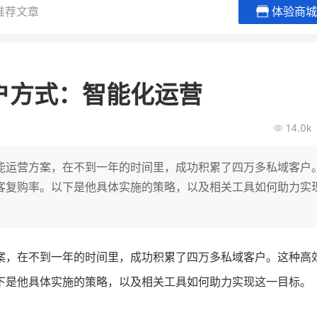
推荐文章
体验商城
贝易品牌
龙贝莱商城
谦益香畴
女装
粮油米面
户方式：智能化运营
200
200
30
2
万
%
万
月销
会员的客单价提升
私域粉丝
私
14.0k
V
发力私域月销200万
私域生态农业范本
有货源没流量？母婴馆如何破局
这家女装连锁如何借有赞破局新
IT精英回乡种地，撬动
能运营方案，在不到一年的时间里，成功积累了四万多私域客户
零售？
意！
转战私
客复购率。以下是他具体实施的策略，以及相关工具如何助力实
查看详情
查看详情
案，在不到一年的时间里，成功积累了四万多私域客户。这种高
下是他具体实施的策略，以及相关工具如何助力实现这一目标。