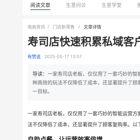
阅读文章
生意问诊
生意学堂
小鹿蓝蓝会员
BEIESTATE
电商资讯
门店新零售
文章详情
休闲零食
商城
寿司店快速积累私域客
母婴
80%
7900
+
万
1
2
复购率
一季度营收
top
亿元
有赞说
2025-05-17 13:57
类目销售额
年度GM
国民品牌副线的私域大爆发
三只松鼠旗下的网红婴儿辅食品
导读：
一家寿司店老板，仅仅用了一套巧妙的智
牌，22天便拿下类目第一
他只用7年做到平台销冠，
种高效的玩法不仅降低了成本，还显著提升了顾
域如何破局？
一目标。
查看详情
查看详情
一家寿司店老板，仅仅用了一套巧妙的智能运营方
法不仅降低了成本，还显著提升了顾客复购率。以
自助点餐，让运营效率倍增