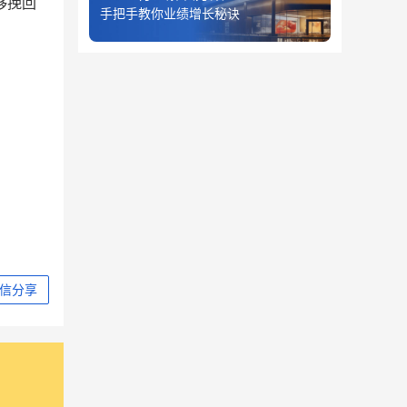
够挽回
手把手教你业绩增长秘诀
信分享