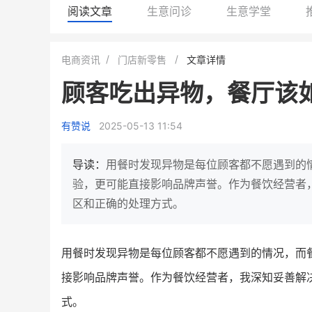
阅读文章
生意问诊
生意学堂
小鹿蓝蓝会员
BEIESTATE
电商资讯
门店新零售
文章详情
休闲零食
商城
顾客吃出异物，餐厅该
母婴
80%
7900
+
万
1
2
复购率
一季度营收
top
亿元
有赞说
2025-05-13 11:54
类目销售额
年度GM
国民品牌副线的私域大爆发
三只松鼠旗下的网红婴儿辅食品
导读：
用餐时发现异物是每位顾客都不愿遇到的
牌，22天便拿下类目第一
他只用7年做到平台销冠，
验，更可能直接影响品牌声誉。作为餐饮经营者
域如何破局？
区和正确的处理方式。
查看详情
查看详情
用餐时发现异物是每位顾客都不愿遇到的情况，而
接影响品牌声誉。作为餐饮经营者，我深知妥善解
式。