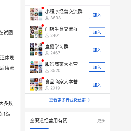
小程序经营交流群
加入
3693
门店生意交流群
在试图
加入
2401
直播学习群
加入
2467
还体现
服饰商家大本营
后续流
加入
3520
食品商家大本营
加入
2919
查看更多行业微信群
大多数
杂化。
全渠道经营用有赞
更多