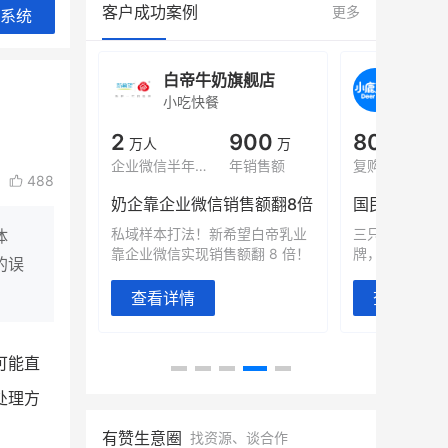
客户成功案例
更多
系统
旗舰店
白帝牛奶旗舰店
小鹿
小吃快餐
休闲零
000
2
900
80%
万
万人
万
+
域全年GMV
企业微信半年拉新
年销售额
复购率
488
奶企靠企业微信销售额翻8倍
国民品牌副
2000万生
私域样本打法！新希望白帝乳业
三只松鼠旗下
体
靠企业微信实现销售额翻 8 倍！
牌，22天便拿
的误
查看详情
查看详情
可能直
处理方
有赞生意圈
找资源、谈合作