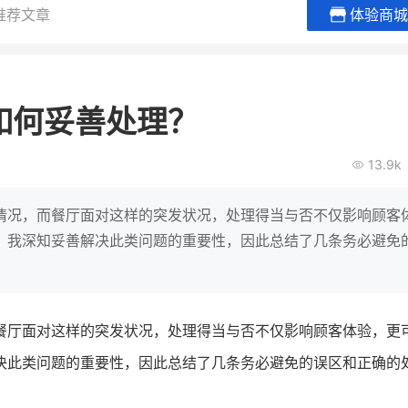
推荐文章
体验商城
贝易品牌
龙贝莱商城
谦益香畴
女装
粮油米面
如何妥善处理？
200
200
30
2
万
%
万
月销
会员的客单价提升
私域粉丝
私
13.9k
V
发力私域月销200万
私域生态农业范本
有货源没流量？母婴馆如何破局
这家女装连锁如何借有赞破局新
IT精英回乡种地，撬动
情况，而餐厅面对这样的突发状况，处理得当与否不仅影响顾客
零售？
意！
转战私
，我深知妥善解决此类问题的重要性，因此总结了几条务必避免
查看详情
查看详情
餐厅面对这样的突发状况，处理得当与否不仅影响顾客体验，更
决此类问题的重要性，因此总结了几条务必避免的误区和正确的