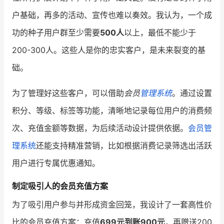
户基础，再多的活动、宣传也难以奏效。我认为，一个成
增长俱乐部
功的种子用户群至少需要
500人
以上，最低不能少于
增长俱乐部
有赞商盟
200-300人。这些人是你的忠实客户，是未来裂变的基
商家社区
社群交流
础。
为了管理好这些客户，可以借助
会员
管理系统
。通过设置
合作共进
积分、等级、标签等功能，清晰地记录每位用户的消费频
入驻有赞
认证代理商
次、充值金额等数据，为后续活动设计提供依据。
会员管
认证服务商
设计服务商
理系统
还能支持精准营销，比如根据消费记录筛选出活跃
有赞云
数据通服务
用户进行专属优惠通知。
制定吸引人的会员充值方案
为了吸引用户参与并形成资金回笼，我设计了一套高性价
比的会员充值方案：充值
699元到账900元
，再赠送200