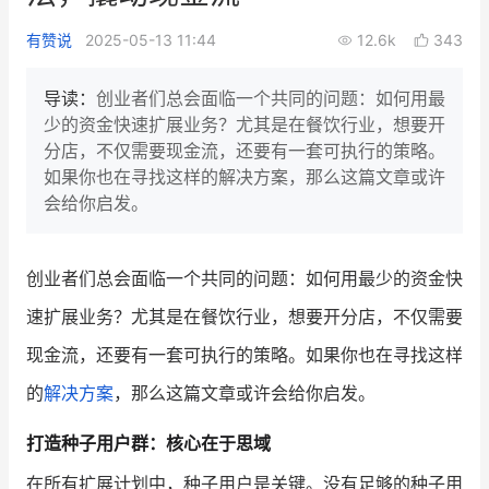
新零售私享会
门店经营增长公开课
有赞说
2025-05-13 11:44
12.6k
343
AllValue
战略合作
导读：
创业者们总会面临一个共同的问题：如何用最
少的资金快速扩展业务？尤其是在餐饮行业，想要开
增长产品指南
分店，不仅需要现金流，还要有一套可执行的策略。
如果你也在寻找这样的解决方案，那么这篇文章或许
智库
产品场景库
会给你启发。
产品更新动态
帮助中心
创业者们总会面临一个共同的问题：如何用最少的资金快
行业洞察
速扩展业务？尤其是在餐饮行业，想要开分店，不仅需要
品牌消费观
行业报告
现金流，还要有一套可执行的策略。如果你也在寻找这样
新零售资讯
的
解决方案
，那么这篇文章或许会给你启发。
培训课程
打造种子用户群：核心在于思域
私域课程
新零售内参
在所有扩展计划中，种子用户是关键。没有足够的种子用