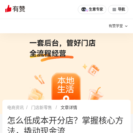
生意专家
导航
有赞学堂
有赞说增长
私域日历
增长方法
有赞说案例拆解
有赞专家说
有赞成功案例
新零售最佳实践
面对面聊增长
电商资讯
门店新零售
文章详情
有赞春季发布会
实干家直播间
怎么低成本开分店？掌握核心方
新零售大会
新零售茶会
法，撬动现金流