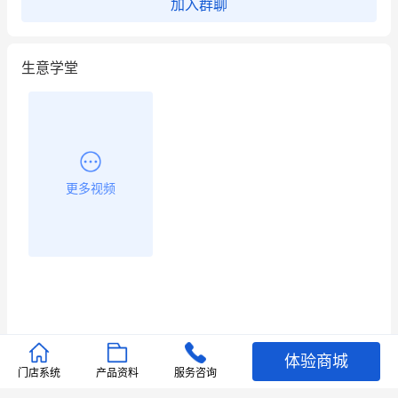
加入群聊
昨晚的直播课程太好啦❤️
生意学堂
更多视频
体验商城
推荐文章
门店系统
产品资料
服务咨询