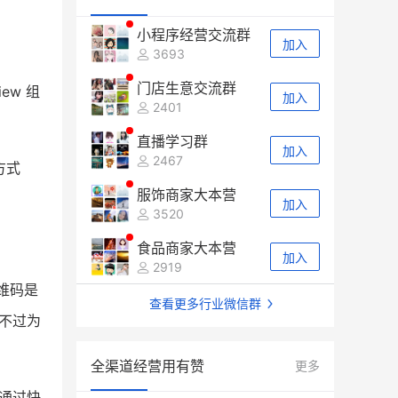
小程序经营交流群
加入
3693
门店生意交流群
ew 组
加入
2401
直播学习群
加入
2467
方式
服饰商家大本营
加入
3520
食品商家大本营
加入
2919
维码是
查看更多行业微信群
不过为
全渠道经营用有赞
更多
通过快