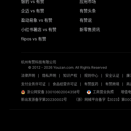
银豹 vs 有赞
应用市场
企迈 vs 有赞
有赞头条
盈动易象 vs 有赞
有赞说
小红书薯店 vs 有赞
新零售资讯
flipos vs 有赞
杭州有赞科技有限公司
© 2012 -
2026
Youzan.com. All Rights Reserved
法律声明
隐私声明
知识产权
规则中心
安全认证
廉
支付业务许可证
食品经营许可证
有赞医药
有赞跨境
商
浙公网安备 33010602004358号
工商营业执照
增值电
新出发浙备字第20230002号
（浙）网械平台备字【2023】第000