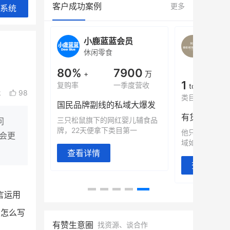
客户成功案例
更多
系统
会员
BEIESTATE贝易品牌
龙贝
女装
商城
母婴
900
200
万
万
1
2
季度营收
月销
top
亿元
k
98
类目销售额
年度GMV
域大爆发
发力私域月销
有货源没流量？母婴馆如何破局
婴儿辅食品
这家女装连锁
问
第一
零售？
他只用7年做到平台销冠，转战私
会更
域如何破局？
查看详情
查看详情
言运用
5怎么写
有赞生意圈
找资源、谈合作