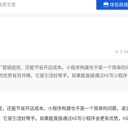
推荐文章
体验商城
白帝牛奶旗舰店
小鹿蓝蓝
小吃快餐
休闲零食
0
2
900
80%
7
万
万人
万
+
GMV
企业微信半年拉新
年销售额
复购率
一
5.5
奶企靠企业微信销售额翻8倍
国民品牌副线的私
0万生
私域样本打法！新希望白帝乳业
三只松鼠旗下的网红
广营销途径，还能节省开店成本。小程序构建也不是一个简单的
靠企业微信实现销售额翻 8 倍！
牌，22天便拿下类目
的优势有目共睹，它是引流好帮手。如果能直接通过h5写小程序
查看详情
查看详情
径，还能节省开店成本。小程序构建也不是一个简单的问题，语
，它是引流好帮手。如果能直接通过h5写小程序会更有优势，h