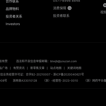
0571-8998 8848
合作联系
消费保障
品牌物料
视
投资者联系
投资者关系
Investors
洁有赞
违法和不良信息举报邮箱：blxxjb@youzan.com
品广场
有赞资讯
新零售文章
站点地图
关键词地图
信业务经营许可证：合字B2-20210007
-
浙ICP备2020040621号
08号
浙网食A33010128
（浙）-经营性-2023-0010
（浙）网药平台备字