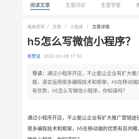
阅读文章
生意问诊
生意学堂
龙贝莱商城
谦益香畴旗舰店
电商资讯
文章
小程序
文章详情
女装
粮油米面
h5怎么写微信小程序？
200
200
30
200
万
%
万
月销
会员的客单价提升
私域粉丝
私域全年
有赞说
2022-03-06 17:30
发力私域月销200万
私域生态农业范本
这家女装连锁如何借有赞破局新
IT精英回乡种地，撬动200
导读：
通过小程序开店，不止能让企业有扩大推
零售？
意！
私
题，语言运用很多编程技术和框架，h5在移动端
有优势，h5怎么写微信小程序，你知道吗？
查看详情
查看详情
通过小程序开店，不止能让企业有扩大推广营销途
很多编程技术和框架，h5在移动端的优势有目共睹