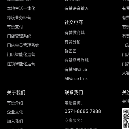
本地生活一体化
有赞语音输入
有赞
跨境业务经营
有
社交电商
有赞支付
有
有赞微商城
门店管理系统
有
有赞分销
门店会员管理系统
自
群团团
门店智能化运营
门
有赞品牌旗舰
连锁智能化运营
门
有赞AllValue
大
AllValue Link
关于我们
联系我们
关
关
有赞介绍
电话咨询：
0571-8685 7988
企业文化
商家服务：
加入我们