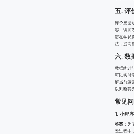
五. 
评价反馈
容、讲师
潜在学员
法，提高
六. 
数据统计
可以实时
解当前运
以判断其
常见问
1. 小
答案
：为
发过程中