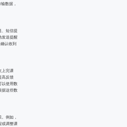
传输数据，
送、短信提
动发送提醒
员确认收到
次上完课
提高反馈
可以使用数
根据这些数
策。例如，
程或调整课