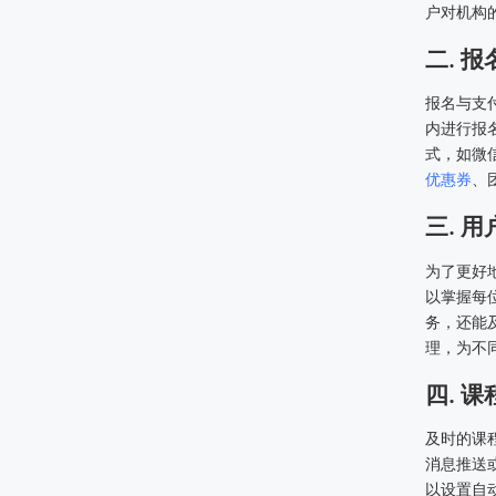
户对机构
二. 
报名与支
内进行报
式，如微
优惠券
、
三. 
为了更好
以掌握每
务，还能
理，为不
四. 
及时的课
消息推送
以设置自