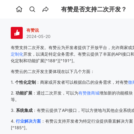
有赞是否支持二次开发？
首
页
有赞说
2024-05-20
有赞支持二次开发。有赞云为开发者提供了开放平台，允许商家或
定制化
开发，以满足特定业务需求。有赞云提供了丰富的API接口
化定制和功能扩展[^188^][^191^]。
有赞云的二次开发主要体现在以下几个方面：
1.
个性化定制
：商家或开发者可以根据自己的业务需求，对有赞
微
2.
功能扩展
：通过二次开发，可以为
有赞微商城
增加新的功能模块
等。
3.
系统集成
：有赞云提供了API接口，可以方便地与其他企业系统
4.
行业解决方案
：有赞云支持开发者为特定行业提供垂直解决方案
[^185^]。