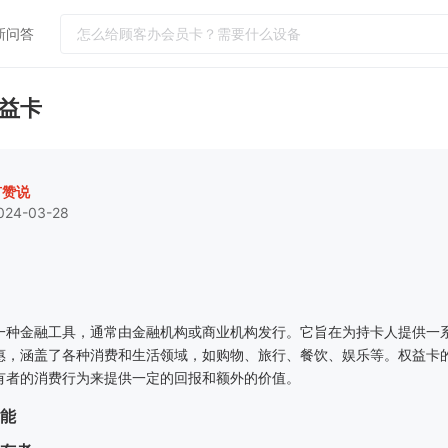
新问答
热门问答
益卡
门店怎么运营吸引更多客户到店消费
如何提升客单价和连带率
实体店引流客户到店工具
有赞说
024-03-28
小红书怎么引流客户到微信社群
怎么给顾客办会员卡？需要什么设备
一种金融工具，通常由金融机构或商业机构发行。它旨在为持卡人提供一
惠，涵盖了各种消费和生活领域，如购物、旅行、餐饮、娱乐等。权益卡
有者的消费行为来提供一定的回报和额外的价值。
能