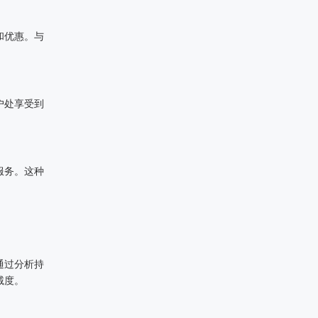
和优惠。与
户处享受到
服务。这种
通过分析持
诚度。