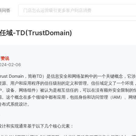
新问答
热门问答
任域-TD(TrustDomain)
门店怎么运营吸引更多客户到店消费
如何提升客单价和连带率
实体店引流客户到店工具
有赞说
024-02-06
小红书怎么引流客户到微信社群
怎么给顾客办会员卡？需要什么设备
rust Domain
，简称
TD
）是信息安全和网络架构中的一个关键概念，它涉
资源、用户和应用程序的信任级别的定义和管理。信任域定义了一个环境
户、设备、网络组件）被认为是相互信任的，可以在没有额外安全限制的
源。这个概念在多个领域中都有应用，包括身份和访问管理（
IAM
）、网
分布式系统设计。
设计和实现通常基于以下几个核心元素：