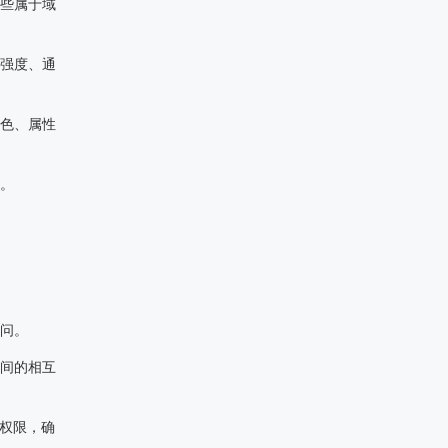
些属于域
强度、通
色、属性
。
问。
间的相互
权限，确