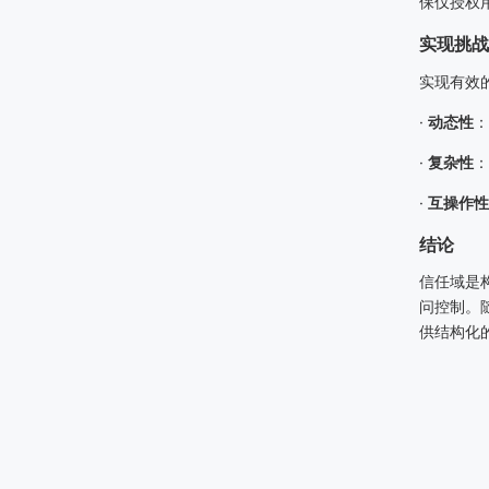
保仅授权
实现挑战
实现有效
·
动态性
：
·
复杂性
：
·
互操作性
结论
信任域是
问控制。
供结构化