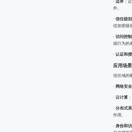
·
边界
：定
外。
·
信任级别
信加密级
·
访问控制
或行为的
·
认证和授
应用场景
信任域的
·
网络安全
·
云计算
：
·
分布式系
作用。
·
身份和访