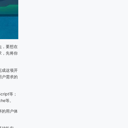
先，要想在
求，先将你
完成这项开
用户需求的
ript等；
che等。
序的用户体