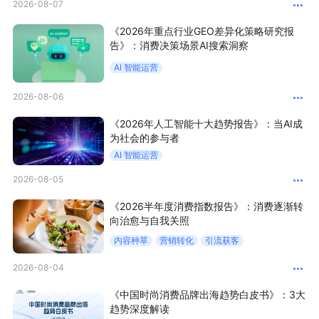
2026-08-07
新零售私享会
门店经营增长公开课
《2026年重点行业GEO差异化策略研究报
告》：消费决策场景AI搜索洞察
AllValue
战略合作
AI 智能运营
增长产品指南
2026-08-06
智库
产品场景库
《2026年人工智能十大趋势报告》：当AI成
为社会的参与者
产品更新动态
帮助中心
AI 智能运营
2026-08-05
行业洞察
《2026半年度消费指数报告》：消费逐渐转
品牌消费观
行业报告
向治愈与自我关照
内容种草
营销转化
引流获客
新零售资讯
2026-08-04
培训课程
《中国时尚消费品牌出海趋势白皮书》：3大
趋势深度解读
私域课程
新零售内参