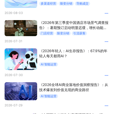
多渠道经营
裂变分销
导购成交
增长俱乐部
2026-08-03
《2026年第三季度中国酒店市场景气调查报
增长俱乐部
有赞商盟
告》：暑期预订启动明显迟缓，增长动能不
足？
门店经营
裂变分销
引流获客
商家社区
社群交流
2026-07-31
合作共进
《2026年轻人：AI生存报告》：67.9%的年
轻人每天都用AI？
入驻有赞
认证代理商
AI 智能运营
认证服务商
设计服务商
2026-07-30
有赞云
数据通服务
《2026全球AI商业落地价值洞察报告》：从
技术爆发到价值兑现的商业路径
AI 智能运营
2026-07-29