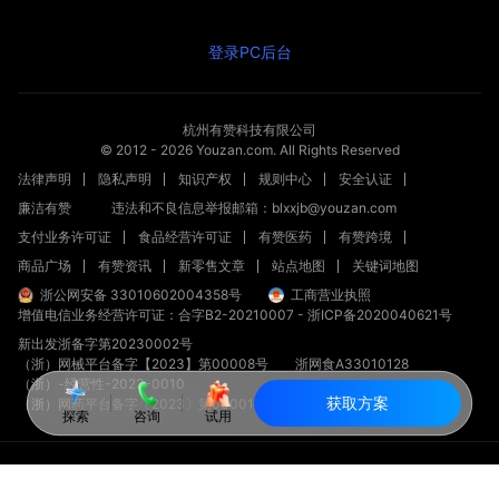
登录PC后台
杭州有赞科技有限公司
© 2012 -
2026
Youzan.com. All Rights Reserved
法律声明
隐私声明
知识产权
规则中心
安全认证
廉洁有赞
违法和不良信息举报邮箱：blxxjb@youzan.com
支付业务许可证
食品经营许可证
有赞医药
有赞跨境
商品广场
有赞资讯
新零售文章
站点地图
关键词地图
浙公网安备 33010602004358号
工商营业执照
增值电信业务经营许可证：合字B2-20210007
-
浙ICP备2020040621号
新出发浙备字第20230002号
（浙）网械平台备字【2023】第00008号
浙网食A33010128
（浙）-经营性-2023-0010
获取方案
（浙）网药平台备字〔2023〕第000012-000号
探索
咨询
试用