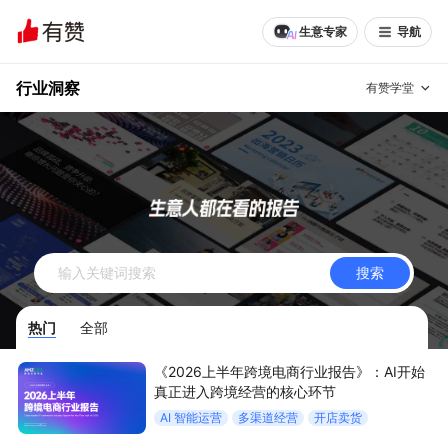
生意专家
导航
行业洞察
有赞学堂
有赞说增长
私域日历
增长方法
有赞说案例拆解
有赞专家说
搜索
有赞成功案例
新零售最佳实践
热门
全部
面对面聊增长
《2026上半年跨境电商行业报告》：AI开始
有赞春季发布会
实干家直播间
真正进入跨境经营的核心环节
AI 智能运营
多渠道经营
开店卖货
新零售大会
新零售茶会