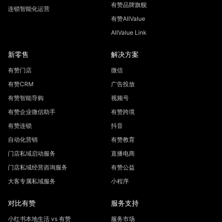
有赞品牌旗舰
连锁智能化运营
有赞AllValue
AllValue Link
新零售
解决方案
有赞门店
微信
有赞CRM
广告投放
有赞智能导购
视频号
有赞企业微信助手
有赞跨境
有赞连锁
抖音
自动化营销
有赞教育
门店私域启动服务
直播电商
门店私域经营咨询服务
有赞公益
大客专属私域服务
小程序
对比有赞
服务支持
小红书本地生活 vs 有赞
服务市场