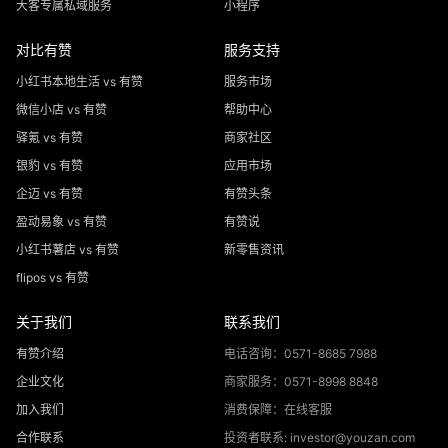
大客专属私域服务
小程序
对比有赞
服务支持
小红书本地生活 vs 有赞
服务市场
微信小店 vs 有赞
帮助中心
驿氪 vs 有赞
商家社区
银豹 vs 有赞
应用市场
企迈 vs 有赞
有赞头条
盈动易象 vs 有赞
有赞说
小红书薯店 vs 有赞
新零售资讯
flipos vs 有赞
关于我们
联系我们
有赞介绍
电话咨询：0571-8685 7988
企业文化
商家服务：0571-8998 8848
加入我们
消费保障：在线客服
合作联系
投资者联系: investor@youzan.com