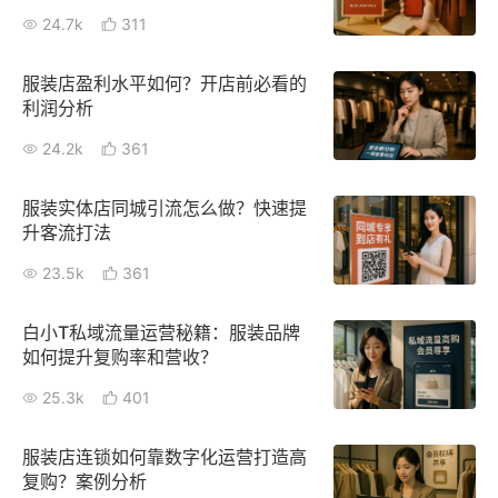
24.7k
新零售私享会
311
门店经营增长公开课
AllValue
战略合作
服装店盈利水平如何？开店前必看的
利润分析
增长产品指南
24.2k
361
智库
产品场景库
服装实体店同城引流怎么做？快速提
产品更新动态
帮助中心
升客流打法
23.5k
361
行业洞察
白小T私域流量运营秘籍：服装品牌
品牌消费观
行业报告
如何提升复购率和营收？
新零售资讯
25.3k
401
培训课程
服装店连锁如何靠数字化运营打造高
复购？案例分析
私域课程
新零售内参