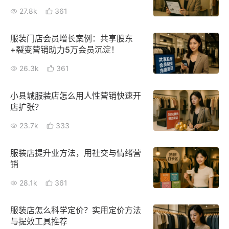
27.8k
361
增长俱乐部
服装门店会员增长案例：共享股东
增长俱乐部
有赞商盟
+裂变营销助力5万会员沉淀！
26.3k
商家社区
361
社群交流
小县城服装店怎么用人性营销快速开
合作共进
店扩张？
入驻有赞
认证代理商
23.7k
333
认证服务商
设计服务商
服装店提升业方法，用社交与情绪营
有赞云
数据通服务
销
28.1k
361
服装店怎么科学定价？实用定价方法
与提效工具推荐