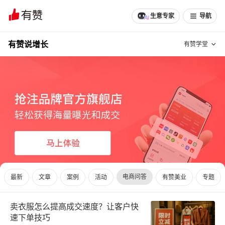
生意专家
导航
有赞说增长
有赞学堂
有赞说增长
私域日历
增长方法
有赞说案例拆解
有赞专家说
有赞成功案例
新零售最佳实践
面对面聊增长
电商问答
最新
文章
案例
活动
有赞美业
专题
有赞春季发布会
实干家直播间
卖衣服怎么提高成交速度？让客户快
新零售大会
新零售茶会
速下单技巧