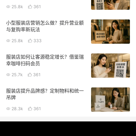
25.8k
361
小型服装店营销怎么做？提升营业额
与复购率新玩法
25.8k
333
服装店如何让客源稳定增长？借鉴瑞
幸咖啡扫码会员
25.7k
361
服装店提升品牌感？定制物料和统一
吊牌
28.3k
361