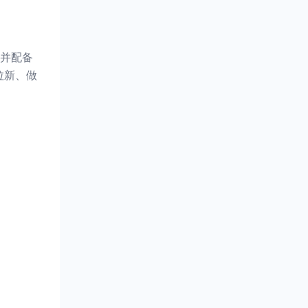
并配备
拉新、做