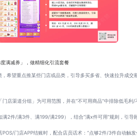
梯度满减券」，做精细化引流套餐
锁，希望重点推某些门店或品类，引导多买多省、快速拉升成交
「门店渠道分组」为可用范围，并在“不可用商品”中排除低毛利/
2件/满3件、满199/满299），结合“满x件可用”规则，引导
POS/门店APP结账时，配合店员话术：“点够2件/3件自动触发