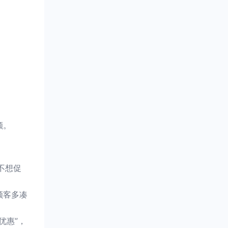
额。
不想促
顾客多凑
优惠”，