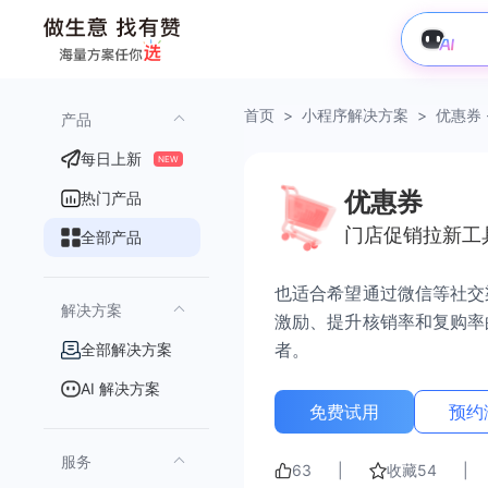
首页
>
小程序解决方案
>
优惠券 
产品
每日上新
NEW
优惠券
热门产品
门店促销拉新工
全部产品
也适合希望通过微信等社交
解决方案
激励、提升核销率和复购率
者。
全部解决方案
AI 解决方案
免费试用
预约
服务
63
|
收藏
54
|